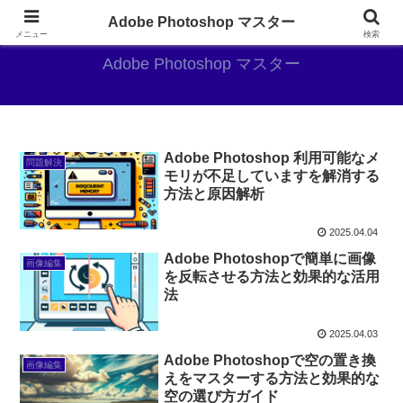
AdobePhotoshopがやっぱり最強
Adobe Photoshop マスター
メニュー
検索
Adobe Photoshop マスター
Adobe Photoshop 利用可能なメ
問題解決
モリが不足していますを解消する
方法と原因解析
2025.04.04
Adobe Photoshopで簡単に画像
画像編集
を反転させる方法と効果的な活用
法
2025.04.03
Adobe Photoshopで空の置き換
画像編集
えをマスターする方法と効果的な
空の選び方ガイド