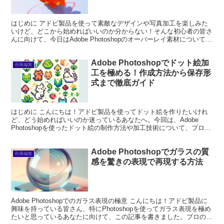
はじめに アドビ製品を使って素敵なデザインや写真加工を楽しみた
いけど、どこから始めればいいのか分からない！そんな初心者の皆さ
んに向けて、今日はAdobe Photoshopのオーバーレイ素材について詳
しくご紹介します。オーバーレイ素材を使う...
Adobe Photoshopでドット絵加
画像編集
工を極める！作成方法から保存形
式まで徹底ガイド
はじめに こんにちは！アドビ製品を使ってドット絵を作りたいけれ
ど、どう始めればいいのか迷っているあなたへ。今回は、Adobe
Photoshopを使ったドット絵の制作方法や加工技術について、プロの
目線とプロの写真家の視点から、わかりやすく解...
Adobe Photoshopでガラスの質
画像編集
感を驚きの表現で再現する方法
Adobe Photoshopでのガラス表現の極意 こんにちは！アドビ製品に
興味を持っている皆さん、特にPhotoshopを使ってガラス表現を極め
たいと思っているあなたに向けて、この記事を書きました。プロの目