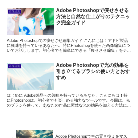
線とプロの写真家の視点から、ガラ...
Adobe Photoshopで痩せさせる
画像編集
方法と自然な仕上がりのテクニッ
ク完全ガイド
Adobe Photoshopでの痩せさせ編集ガイド こんにちは！アドビ製品
に興味を持っているあなたへ、特にPhotoshopを使った画像編集につ
いてお話しします。初心者でも簡単にできる「痩せさせ編集」をテー
マに、プロの視点とプロの写真家の...
Adobe Photoshopで光の効果を
画像編集
引き立てるブラシの使い方とおす
すめ
はじめに Adobe製品への興味を持っているあなた、こんにちは！特
にPhotoshopは、初心者でも楽しめる強力なツールです。今回は、光
のブラシを使って、あなたの作品に素敵な光の効果を加える方法につ
いてお話しします。プロの視点と写真家の経験...
Adobe Photoshopで空の置き換えをマス