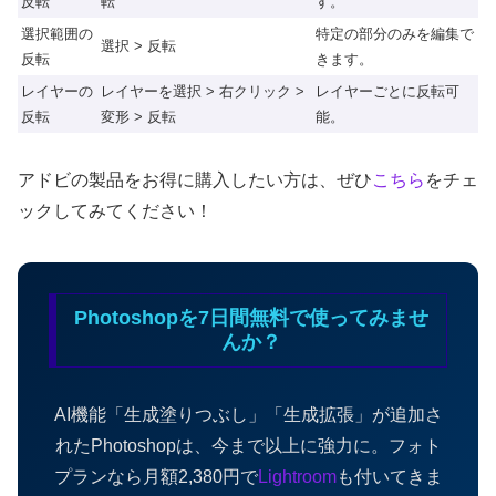
反転
転
す。
選択範囲の
特定の部分のみを編集で
選択 > 反転
反転
きます。
レイヤーの
レイヤーを選択 > 右クリック >
レイヤーごとに反転可
反転
変形 > 反転
能。
アドビの製品をお得に購入したい方は、ぜひ
こちら
をチェ
ックしてみてください！
Photoshopを7日間無料で使ってみませ
んか？
AI機能「生成塗りつぶし」「生成拡張」が追加さ
れたPhotoshopは、今まで以上に強力に。フォト
プランなら月額2,380円で
Lightroom
も付いてきま