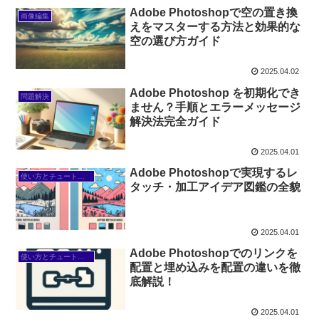
Adobe Photoshopで空の置き換
画像編集
えをマスターする方法と効果的な
空の選び方ガイド
2025.04.02
Adobe Photoshop を初期化でき
問題解決
ません？手順とエラーメッセージ
解決法完全ガイド
2025.04.01
Adobe Photoshopで実現するレ
使い方とチュートリアル
タッチ・加工アイデア図鑑の全貌
2025.04.01
Adobe Photoshopでのリンクを
使い方とチュートリアル
配置と埋め込みを配置の違いを徹
底解説！
2025.04.01