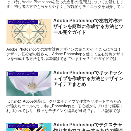
は、特にAdobe Photoshopを使った台形の活用法についてお話ししま
す。初心者の方でも分かりやすく、実践的なテクニックを紹介してい
きますので、ぜひ最後までお付き合いくださ...
Adobe Photoshopで左右対称デ
デザインとクリエイティブ
ザインを簡単に作成する方法とツ
ール完全ガイド
Adobe Photoshopでの左右対称デザインの完全ガイド こんにちは！
デザイン初心者の皆さん、Adobe Photoshopを使って左右対称デザイ
ンを作成する方法を学ぶ準備はできていますか？このガイドでは、基
本的な概念から実際の作成手...
Adobe Photoshopでキラキラシ
デザインとクリエイティブ
ェイプを作成する方法とデザイン
アイデアまとめ
はじめに Adobe製品は、クリエイティブな作業をサポートするため
の強力なツールです。特にPhotoshopは、初心者からプロまで幅広く
利用されており、様々なデザインや編集が可能です。この記事では、
初心者ユーザーが「Adobe Photos...
Adobe Photoshopでテクスチャ
デザインとクリエイティブ
作り方をマスターするための完全