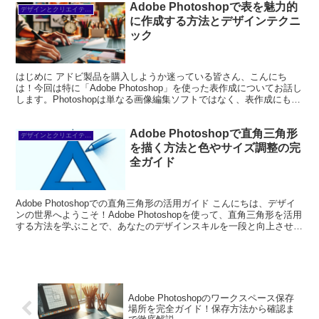
Adobe Photoshopで表を魅力的
デザインとクリエイティブ
に作成する方法とデザインテクニ
ック
はじめに アドビ製品を購入しようか迷っている皆さん、こんにち
は！今回は特に「Adobe Photoshop」を使った表作成についてお話し
します。Photoshopは単なる画像編集ソフトではなく、表作成にも非
常に便利なツールです。初心者の方で...
Adobe Photoshopで直角三角形
デザインとクリエイティブ
を描く方法と色やサイズ調整の完
全ガイド
Adobe Photoshopでの直角三角形の活用ガイド こんにちは、デザイ
ンの世界へようこそ！Adobe Photoshopを使って、直角三角形を活用
する方法を学ぶことで、あなたのデザインスキルを一段と向上させま
しょう。この記事では、初心...
Adobe Photoshopのワークスペース保存
場所を完全ガイド！保存方法から確認ま