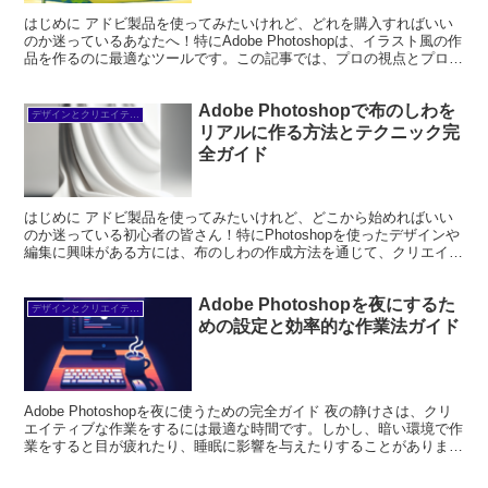
はじめに アドビ製品を使ってみたいけれど、どれを購入すればいい
のか迷っているあなたへ！特にAdobe Photoshopは、イラスト風の作
品を作るのに最適なツールです。この記事では、プロの視点とプロの
写真家の視点から、Photoshopでの...
Adobe Photoshopで布のしわを
デザインとクリエイティブ
リアルに作る方法とテクニック完
全ガイド
はじめに アドビ製品を使ってみたいけれど、どこから始めればいい
のか迷っている初心者の皆さん！特にPhotoshopを使ったデザインや
編集に興味がある方には、布のしわの作成方法を通じて、クリエイテ
ィブな世界への第一歩を踏み出すお手伝いをします...
Adobe Photoshopを夜にするた
デザインとクリエイティブ
めの設定と効率的な作業法ガイド
Adobe Photoshopを夜に使うための完全ガイド 夜の静けさは、クリ
エイティブな作業をするには最適な時間です。しかし、暗い環境で作
業をすると目が疲れたり、睡眠に影響を与えたりすることがありま
す。この記事では、初心者ユーザーがAdob...