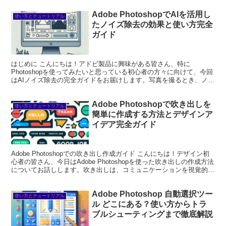
Adobe PhotoshopでAIを活用し
使い方とチュートリアル
たノイズ除去の効果と使い方完全
ガイド
はじめに こんにちは！アドビ製品に興味がある皆さん、特に
Photoshopを使ってみたいと思っている初心者の方々に向けて、今回
はAIノイズ除去の完全ガイドをお届けします。写真を撮るとき、ノイ
ズが気になったことはありませんか？それを解消できる...
Adobe Photoshopで吹き出しを
使い方とチュートリアル
簡単に作成する方法とデザインア
イデア完全ガイド
Adobe Photoshopでの吹き出し作成ガイド こんにちは！デザイン初
心者の皆さん、今日はAdobe Photoshopを使った吹き出しの作成方法
についてお話しします。吹き出しは、コミュニケーションを視覚的に
表現する素晴らしいツールで...
Adobe Photoshop 自動選択ツー
使い方とチュートリアル
ル どこにある？使い方からトラ
ブルシューティングまで徹底解説