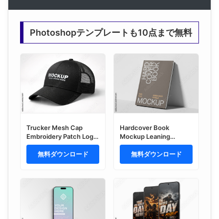
Photoshopテンプレートも10点まで無料
Trucker Mesh Cap
Hardcover Book
Embroidery Patch Logo
Mockup Leaning
Effect Mockup
Against Wall in
無料ダウンロード
Perspective View for
無料ダウンロード
Cover Presentation