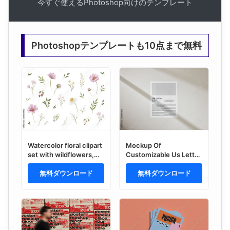
今すぐ使えるPhotoshop向けのテンプレート
Photoshopテンプレートも10点まで無料
Watercolor floral clipart
Mockup Of
set with wildflowers,
Customizable Us Letter
leaves and berries,
Paper
editable psdt template.
無料ダウンロード
無料ダウンロード
Botanical hand painted
meadow elements
collection for nursery,
wedding and surface
design