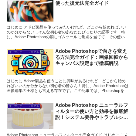
使った復元法完全ガイド
はじめに アドビ製品を使ってみたいけれど、どこから始めればいい
のか分からない…そんな初心者のあなたにぴったりの記事です！特
に、Adobe Photoshopの消しゴムツールに焦点を当てて、その使い方
や復元方法を詳しく解説します。プロの写真家...
Adobe Photoshopで向きを変え
使い方とチュートリアル
る方法完全ガイド：画像回転から
キャンバス設定まで徹底解説
はじめに Adobe製品を使うことに興味があるけれど、どこから始め
ればいいのか分からない初心者の皆さん！特に、Adobe Photoshopは
画像編集の王様とも言える存在です。この記事では、Photoshopを使
って画像の向きを変える方法を...
Adobe Photoshop ニューラルフ
使い方とチュートリアル
ィルターの使い方と効果を徹底解
説！システム要件やトラブルシュ
ーティングも網羅
Adobe Photoshop ニューラルフィルターの完全ガイド はじめに こん