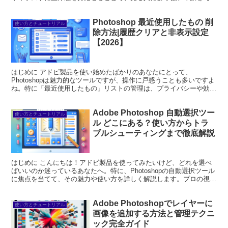
ることができます。特に、プロの写真家と...
Photoshop 最近使用したもの 削
使い方とチュートリアル
除方法|履歴クリアと非表示設定
【2026】
はじめに アドビ製品を使い始めたばかりのあなたにとって、
Photoshopは魅力的なツールですが、操作に戸惑うことも多いですよ
ね。特に「最近使用したもの」リストの管理は、プライバシーや効率
性に関わる重要なポイントです。この記事では、プロの目...
Adobe Photoshop 自動選択ツー
使い方とチュートリアル
ル どこにある？使い方からトラ
ブルシューティングまで徹底解説
はじめに こんにちは！アドビ製品を使ってみたいけど、どれを選べ
ばいいのか迷っているあなたへ。特に、Photoshopの自動選択ツール
に焦点を当てて、その魅力や使い方を詳しく解説します。プロの視点
からのアドバイスや、実際の写真家の体験談も交え...
Adobe Photoshopでレイヤーに
使い方とチュートリアル
画像を追加する方法と管理テクニ
ック完全ガイド