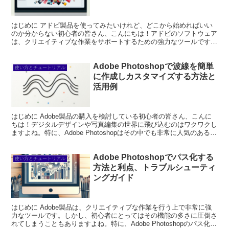
はじめに アドビ製品を使ってみたいけれど、どこから始めればいい
のか分からない初心者の皆さん、こんにちは！アドビのソフトウェア
は、クリエイティブな作業をサポートするための強力なツールです。
特に、Photoshopは画像編集のスタンダードとして...
Adobe Photoshopで波線を簡単
使い方とチュートリアル
に作成しカスタマイズする方法と
活用例
はじめに Adobe製品の購入を検討している初心者の皆さん、こんに
ちは！デジタルデザインや写真編集の世界に飛び込むのはワクワクし
ますよね。特に、Adobe Photoshopはその中でも非常に人気のあるツ
ールです。この記事では、Photos...
Adobe Photoshopでパス化する
使い方とチュートリアル
方法と利点、トラブルシューティ
ングガイド
はじめに Adobe製品は、クリエイティブな作業を行う上で非常に強
力なツールです。しかし、初心者にとってはその機能の多さに圧倒さ
れてしまうこともありますよね。特に、Adobe Photoshopのパス化機