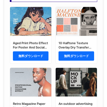
Aged Print Photo Effect
10 Halftone Texture
For Poster And Social
Overlay Dry Transfer
Media Design
Effect
無料ダウンロード
無料ダウンロード
Retro Magazine Paper
An outdoor advertising