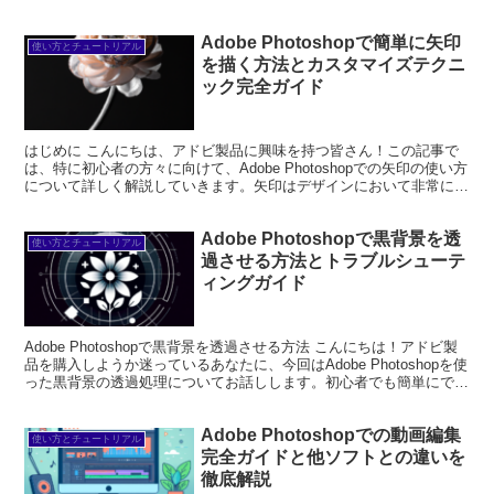
Adobe Photoshopで簡単に矢印
使い方とチュートリアル
を描く方法とカスタマイズテクニ
ック完全ガイド
はじめに こんにちは、アドビ製品に興味を持つ皆さん！この記事で
は、特に初心者の方々に向けて、Adobe Photoshopでの矢印の使い方
について詳しく解説していきます。矢印はデザインにおいて非常に便
利な要素で、視覚的に情報を伝えるのに役立...
Adobe Photoshopで黒背景を透
使い方とチュートリアル
過させる方法とトラブルシューテ
ィングガイド
Adobe Photoshopで黒背景を透過させる方法 こんにちは！アドビ製
品を購入しようか迷っているあなたに、今回はAdobe Photoshopを使
った黒背景の透過処理についてお話しします。初心者でも簡単にでき
る方法をプロの目線とプロの...
Adobe Photoshopでの動画編集
使い方とチュートリアル
完全ガイドと他ソフトとの違いを
徹底解説