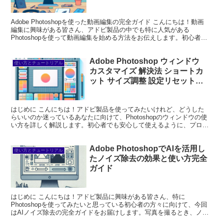
Adobe Photoshopを使った動画編集の完全ガイド こんにちは！動画
編集に興味がある皆さん、アドビ製品の中でも特に人気がある
Photoshopを使って動画編集を始める方法をお伝えします。初心者の
方でもわかりやすく、楽しみながら学べる...
Adobe Photoshop ウィンドウ
使い方とチュートリアル
カスタマイズ 解決法 ショートカ
ット サイズ調整 設定リセットガ
イド
はじめに こんにちは！アドビ製品を使ってみたいけれど、どうした
らいいのか迷っているあなたに向けて、Photoshopのウィンドウの使
い方を詳しく解説します。初心者でも安心して使えるように、プロの
視点と写真家の視点からお伝えしますので、ぜひ参...
Adobe PhotoshopでAIを活用し
使い方とチュートリアル
たノイズ除去の効果と使い方完全
ガイド
はじめに こんにちは！アドビ製品に興味がある皆さん、特に
Photoshopを使ってみたいと思っている初心者の方々に向けて、今回
はAIノイズ除去の完全ガイドをお届けします。写真を撮るとき、ノイ