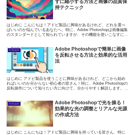
ずに縮小する方法と画像の品質保
持テクニック
はじめに こんにちは！アドビ製品に興味があるけれど、どれを選べ
ばいいのか悩んでいるあなたへ。特に、Adobe Photoshopは画像編集
のスタンダードとして知られていますが、その機能を使いこなすには
少しの学びが必要です。この記事では、初心...
Adobe Photoshopで簡単に画像
画像編集
を反転させる方法と効果的な活用
法
はじめに アドビ製品を使うことに興味があるけれど、どこから始め
ればいいのか分からない初心者の皆さん！特に、Adobe Photoshopの
反転操作について知りたい方に向けて、分かりやすく解説します。プ
ロの目線や写真家の視点を交えながら、あな...
Adobe Photoshopで光を操る！
画像編集
効果的な光の調整とリアルな光源
の作成方法
はじめに こんにちは！アドビ製品に興味を持っている皆さん、特に