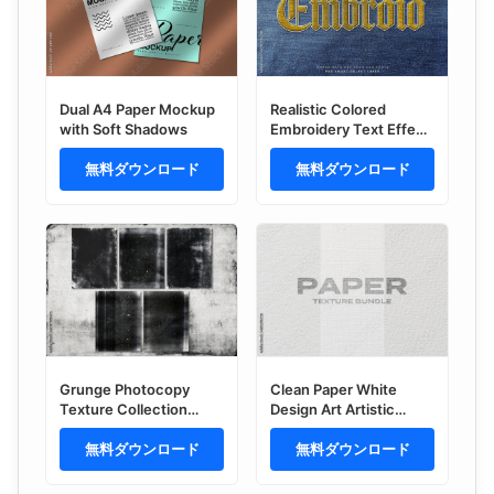
Dual A4 Paper Mockup
Realistic Colored
with Soft Shadows
Embroidery Text Effect
on Denim Fabric
無料ダウンロード
Texture Mockup
無料ダウンロード
Grunge Photocopy
Clean Paper White
Texture Collection
Design Art Artistic
Layout
Overlay Texture Bundle
無料ダウンロード
Pack
無料ダウンロード