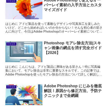
Adobe Photoshopで使えるオー
画像編集
バーレイ素材の入手方法とカスタ
マイズガイド
はじめに アドビ製品を使って素敵なデザインや写真加工を楽しみた
いけど、どこから始めればいいのか分からない！そんな初心者の皆さ
んに向けて、今日はAdobe Photoshopのオーバーレイ素材について詳
しくご紹介します。オーバーレイ素材を使う...
Photoshop モアレ除去方法|スキ
画像編集
ャン画像の網点を消す完全ガイド
【2026】
はじめに こんにちは、アドビ製品に興味がある皆さん！特に写真編
集において、モアレ除去は非常に重要なスキルです。この記事では、
Adobe Photoshopを使ったモアレ除去の方法について詳しく解説しま
す。初心者の方でもわかりやすく、プロの視...
Adobe Photoshop にじみを徹底
画像編集
解説！原因から修正方法、予防テ
クニックまで全網羅