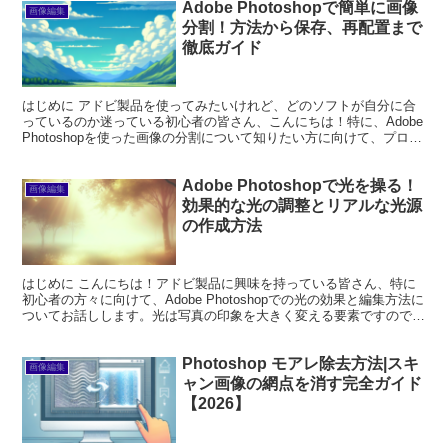
Adobe Photoshopで簡単に画像
画像編集
分割！方法から保存、再配置まで
徹底ガイド
はじめに アドビ製品を使ってみたいけれど、どのソフトが自分に合
っているのか迷っている初心者の皆さん、こんにちは！特に、Adobe
Photoshopを使った画像の分割について知りたい方に向けて、プロの
視点からその魅力と使い方をお伝えします。...
Adobe Photoshopで光を操る！
画像編集
効果的な光の調整とリアルな光源
の作成方法
はじめに こんにちは！アドビ製品に興味を持っている皆さん、特に
初心者の方々に向けて、Adobe Photoshopでの光の効果と編集方法に
ついてお話しします。光は写真の印象を大きく変える要素ですので、
正しい使い方を学ぶことで、あなたの作品が...
Photoshop モアレ除去方法|スキ
画像編集
ャン画像の網点を消す完全ガイド
【2026】