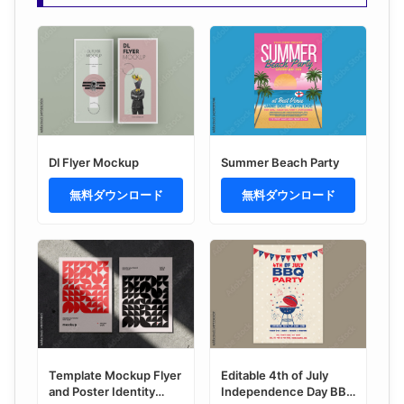
Dl Flyer Mockup
Summer Beach Party
無料ダウンロード
無料ダウンロード
Template Mockup Flyer
Editable 4th of July
and Poster Identity
Independence Day BBQ