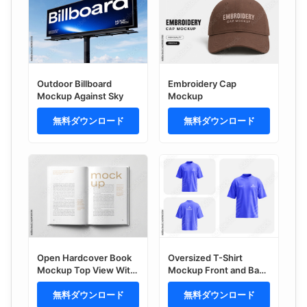
Outdoor Billboard
Embroidery Cap
Mockup Against Sky
Mockup
無料ダウンロード
無料ダウンロード
Open Hardcover Book
Oversized T-Shirt
Mockup Top View With
Mockup Front and Back
Two Blank Pages for
Views
Editorial Layout
無料ダウンロード
無料ダウンロード