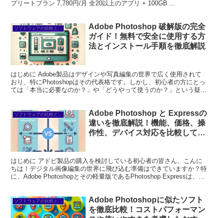
プリートプラン 7,780円/月 全20以上のアプリ + 100GB ...
Adobe Photoshop 破解版の完全
ソフトウェアの比較と代替
ガイド！無料で安全に使用する方
法とインストール手順を徹底解説
はじめに Adobe製品はデザインや写真編集の世界で広く使用されて
おり、特にPhotoshopはその代表格です。しかし、初心者の方にとっ
ては「本当に必要なのか？」や「どうやって使うのか？」という疑問
がたくさんあるかもしれません。この記事では...
Adobe Photoshop と Expressの
ソフトウェアの比較と代替
違いを徹底解説！機能、価格、操
作性、デバイス対応を比較して最
適な選択をサポート
はじめに アドビ製品の購入を検討している初心者の皆さん、こんに
ちは！デジタル画像編集の世界に飛び込む準備はできていますか？特
に、Adobe Photoshopとその軽量版であるPhotoshop Expressは、多
くのユーザーに愛されてい...
Adobe Photoshopに似たソフト
ソフトウェアの比較と代替
を徹底比較！コストパフォーマン