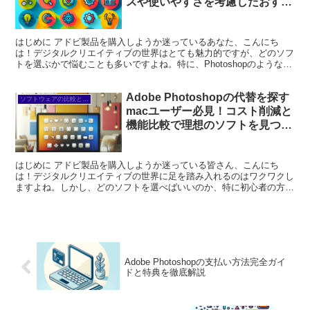
スや使いやすさを考慮したおすす
め代替ソフト一覧
はじめに アドビ製品を購入しようか迷っているあなた、こんにち
は！デジタルクリエイティブの世界はとても魅力的ですが、どのソフ
トを選ぶかで悩むことも多いですよね。特に、Photoshopのような高
機能なソフトは、初心者には少しハードルが高く感じ...
Adobe Photoshopの代替を探す
ソフトウェアの比較と代替
macユーザー必見！コスト削減と
機能比較で理想のソフトを見つけ
る方法
はじめに アドビ製品を購入しようか迷っている皆さん、こんにち
は！デジタルクリエイティブの世界に足を踏み入れるのはワクワクし
ますよね。しかし、どのソフトを選べばいいのか、特に初心者の方に
は悩みの種です。そこで、この記事ではプロの目線とプロの写...
Adobe Photoshopの支払い方法完全ガイ
ドと特典を徹底解説