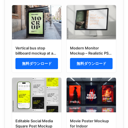
Vertical bus stop
Modern Monitor
billboard mockup at a
Mockup – Realistic PSD
city shelter on a
Template with UI
sidewalk street with
無料ダウンロード
Interface on Wide
無料ダウンロード
historic buildings
Screen for Web
background
Presentation,
Application Design
Display, or Digital
Product Promotion
Editable Social Media
Movie Poster Mockup
Square Post Mockup
for Indoor