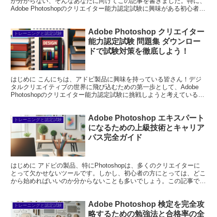
か分からない、そんなあなたに向けてこの記事を書きました。特に、
Adobe Photoshopのクリエイター能力認定試験に興味がある初心者の
方にとって、過去問を活用することは非常に...
Adobe Photoshop クリエイター
トレーニングと認定試験
能力認定試験 問題集 ダウンロー
ドで試験対策を徹底しよう！
はじめに こんにちは、アドビ製品に興味を持っている皆さん！デジ
タルクリエイティブの世界に飛び込むための第一歩として、Adobe
Photoshopのクリエイター能力認定試験に挑戦しようと考えている方
も多いのではないでしょうか。この記事では、...
Adobe Photoshop エキスパート
トレーニングと認定試験
になるための上級技術とキャリア
パス完全ガイド
はじめに アドビの製品、特にPhotoshopは、多くのクリエイターに
とって欠かせないツールです。しかし、初心者の方にとっては、どこ
から始めればいいのか分からないことも多いでしょう。この記事で
は、Photoshopを使いこなすためのヒントや...
Adobe Photoshop 検定を完全攻
トレーニングと認定試験
略するための勉強法と合格率の全