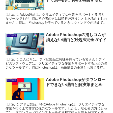
ト
はじめに Adobe製品は、クリエイティブな作業をサポートする強力
なツールですが、特に初心者の方には時折戸惑うこともあるかもしれ
ません。特に、Photoshopを使っているときにウィンドウが消えてし
まうことがあると、焦ってしまいますよね。こ...
Adobe Photoshopの消しゴムが
問題解決
消えない理由と対処法完全ガイド
はじめに こんにちは、アドビ製品に興味を持っている皆さん！アド
ビのソフトウェアは、クリエイティブな作業をサポートするための強
力なツールです。特にPhotoshopは、画像編集の王道とも言える存
在。しかし、初心者の方にとっては、使い方やトラブ...
Adobe Photoshopがダウンロー
問題解決
ドできない理由と解決策まとめ
はじめに アドビ製品、特にAdobe Photoshopは、クリエイティブな
作業を行う上で非常に強力なツールです。しかし、初心者の方にとっ
ては、ダウンロードやインストールの過程で様々な悩みが出てくるこ