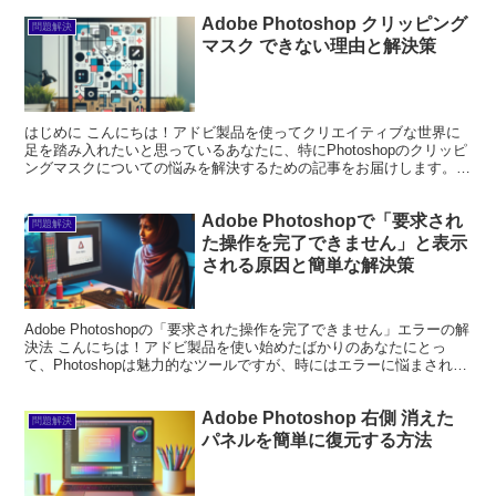
Adobe Photoshop クリッピング
問題解決
マスク できない理由と解決策
はじめに こんにちは！アドビ製品を使ってクリエイティブな世界に
足を踏み入れたいと思っているあなたに、特にPhotoshopのクリッピ
ングマスクについての悩みを解決するための記事をお届けします。初
心者の方でも安心して使えるように、基本からトラ...
Adobe Photoshopで「要求され
問題解決
た操作を完了できません」と表示
される原因と簡単な解決策
Adobe Photoshopの「要求された操作を完了できません」エラーの解
決法 こんにちは！アドビ製品を使い始めたばかりのあなたにとっ
て、Photoshopは魅力的なツールですが、時にはエラーに悩まされる
こともありますよね。特に「要求され...
Adobe Photoshop 右側 消えた
問題解決
パネルを簡単に復元する方法