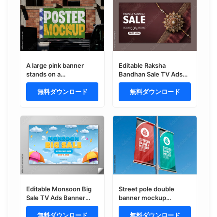
A large pink banner
Editable Raksha
stands on a
Bandhan Sale TV Ads
construction site in
Banner Design with 50
Barcelona
無料ダウンロード
Percent Discount Off
無料ダウンロード
and Elegant Floral Rakhi
Design on Dark Maroon
Background.
Editable Monsoon Big
Street pole double
Sale TV Ads Banner
banner mockup
Design with Up to 50
outdoor perspective
Percent Off, Colorful
無料ダウンロード
無料ダウンロード