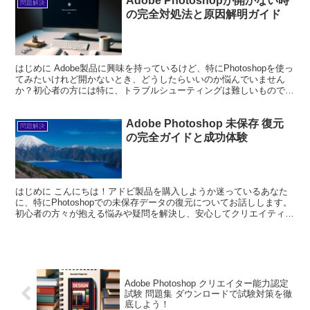
Adobe Photoshopが開かない時
問題解決
の完全対処法と原因解明ガイド
はじめに Adobe製品に興味を持っているけど、特にPhotoshopを使っ
てみたいけれど開かないとき、どうしたらいいのか悩んでいません
か？初心者の方には特に、トラブルシューティングは難しいもので
す。しかし、心配しないでください！プロの目線...
Adobe Photoshop 未保存 復元
問題解決
の完全ガイドと成功体験
はじめに こんにちは！アドビ製品を購入しようか迷っているあなた
に、特にPhotoshopでの未保存データの復元についてお話しします。
初心者の方々が抱える悩みや疑問を解決し、安心してクリエイティブ
な作業に取り組めるようにサポートしますよ！さあ...
Adobe Photoshop クリエイター能力認定
試験 問題集 ダウンロードで試験対策を徹
底しよう！