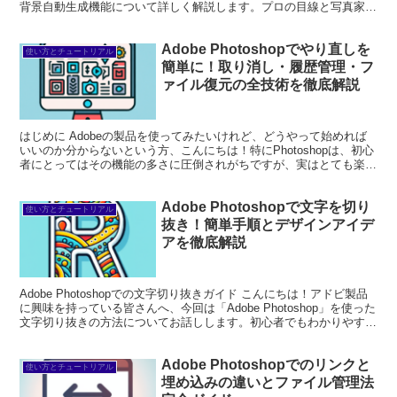
背景自動生成機能について詳しく解説します。プロの目線と写真家の
視点から、皆さんの疑問や悩みを解決する情...
Adobe Photoshopでやり直しを
使い方とチュートリアル
簡単に！取り消し・履歴管理・フ
ァイル復元の全技術を徹底解説
はじめに Adobeの製品を使ってみたいけれど、どうやって始めれば
いいのか分からないという方、こんにちは！特にPhotoshopは、初心
者にとってはその機能の多さに圧倒されがちですが、実はとても楽し
いツールです。この記事では、Photosh...
Adobe Photoshopで文字を切り
使い方とチュートリアル
抜き！簡単手順とデザインアイデ
アを徹底解説
Adobe Photoshopでの文字切り抜きガイド こんにちは！アドビ製品
に興味を持っている皆さんへ、今回は「Adobe Photoshop」を使った
文字切り抜きの方法についてお話しします。初心者でもわかりやす
く、実践的な内容をお届けしま...
Adobe Photoshopでのリンクと
使い方とチュートリアル
埋め込みの違いとファイル管理法