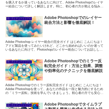
を購入するか迷っているあなたに向けて、Adobe Photoshopのレイヤ
ー結合について詳しく解説します。特に、初心者の方が抱える悩みを
解決し、Photoshopを使いこなせる...
Adobe Photoshopでのレイヤー
使い方とチュートリアル
統合方法と影響を徹底解説！
Adobe Photoshop レイヤー統合の完全ガイド はじめに こんにちは！
アドビ製品を使ってみたいけれど、どこから始めればいいのか迷って
いるあなたに向けて、Photoshopのレイヤー統合についてお話ししま
す。初心者の方でもわかりやす...
Adobe Photoshopでのミラー反
使い方とチュートリアル
転完全ガイド：方法と効果、調整
や効率化のテクニックを徹底解説
Adobe Photoshopでのミラー反転完全ガイド はじめに こんにちは！
Adobe Photoshopを使って、あなたの作品を一段と魅力的にするため
の「ミラー反転」技術を学んでいきましょう。初心者の方でも安心し
て取り組める内容をお届け...
Adobe Photoshopでタイムラプ
使い方とチュートリアル