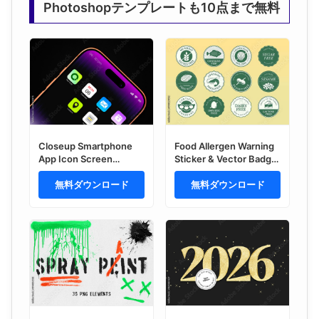
Photoshopテンプレートも10点まで無料
Closeup Smartphone
Food Allergen Warning
App Icon Screen
Sticker & Vector Badge
Mockup
Set for Allergy Label
無料ダウンロード
Icons, Packaging Seals
無料ダウンロード
& Menus