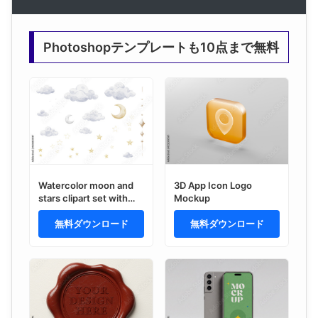
Photoshopテンプレートも10点まで無料
Watercolor moon and
3D App Icon Logo
stars clipart set with
Mockup
fluffy clouds, night sky
elements, dreamy
無料ダウンロード
無料ダウンロード
celestial designs for
nursery decor, baby
shower invitations, kids
products, posters,
greeting cards, and
apparel