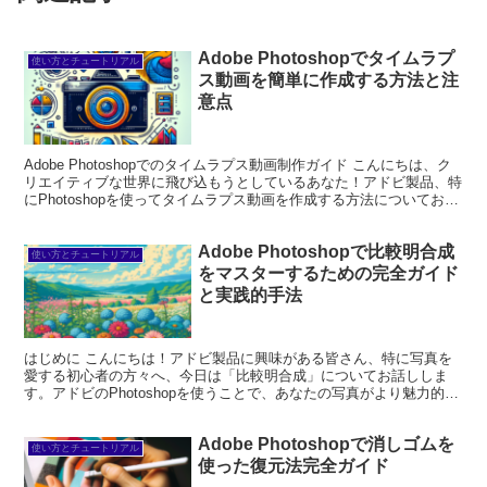
Adobe Photoshopでタイムラプ
使い方とチュートリアル
ス動画を簡単に作成する方法と注
意点
Adobe Photoshopでのタイムラプス動画制作ガイド こんにちは、ク
リエイティブな世界に飛び込もうとしているあなた！アドビ製品、特
にPhotoshopを使ってタイムラプス動画を作成する方法についてお話
しします。初心者の方でも安心して...
Adobe Photoshopで比較明合成
使い方とチュートリアル
をマスターするための完全ガイド
と実践的手法
はじめに こんにちは！アドビ製品に興味がある皆さん、特に写真を
愛する初心者の方々へ、今日は「比較明合成」についてお話ししま
す。アドビのPhotoshopを使うことで、あなたの写真がより魅力的に
仕上がること間違いなしです！このガイドでは、比較...
Adobe Photoshopで消しゴムを
使い方とチュートリアル
使った復元法完全ガイド