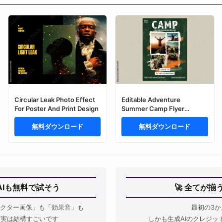
Circular Leak Photo Effect
Editable Adventure
For Poster And Print Design
Summer Camp Flyer
Template Design with
無料ダウンロード
Photo Collage for Outdoor
無料ダウンロード
Activity Event Promotion.
AIも無料で試そう
🚀 全てが
クター画像」も「効果音」も
最初の3か
Iも実は結構すごいです
しかも生成AIのクレジッ