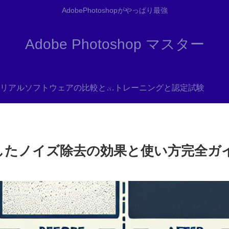
AdobePhotoshopがやっぱり最強
Adobe Photoshop マスター
リアル
ソフトウェアの比較と代替
トレーニングと認定試験
Iを活用したノイズ除去の効果と使い方完全ガ