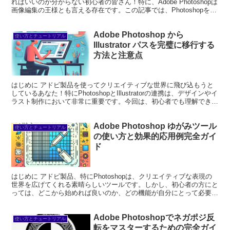
ればいいのか分からない初心者の皆さん！特に、Adobe Photoshopは
画像編集の王様とも言える存在です。この記事では、Photoshopを使
って画像の向きを変える方法を...
Adobe Photoshop から
使い方とチュートリアル
Illustrator パスを完璧に移行する
方法と注意点
はじめに アドビ製品を使ってクリエイティブな世界に飛び込もうと
しているあなた！特にPhotoshopとIllustratorの連携は、デザインやイ
ラスト制作において非常に重要です。今回は、初心者でも理解できる
ように、パスの移行方法について詳...
Adobe Photoshop ゆがみツール
使い方とチュートリアル
の使い方と効果的応用例完全ガイ
ド
はじめに アドビ製品、特にPhotoshopは、クリエイティブな表現の
世界を広げてくれる素晴らしいツールです。しかし、初心者の方にと
っては、どこから始めれば良いのか、どの機能が自分にとって必要な
のか迷ってしまうこともあります。この記事では、...
Adobe Photoshopでネガポジ反
使い方とチュートリアル
転をマスターするための完全ガイ