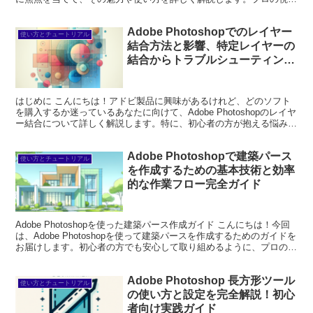
からのアドバイスや、実際の写真家の体験談も交え...
Adobe Photoshopでのレイヤー
使い方とチュートリアル
結合方法と影響、特定レイヤーの
結合からトラブルシューティング
まで徹底解説
はじめに こんにちは！アドビ製品に興味があるけれど、どのソフト
を購入するか迷っているあなたに向けて、Adobe Photoshopのレイヤ
ー結合について詳しく解説します。特に、初心者の方が抱える悩みを
解決し、Photoshopを使いこなせる...
Adobe Photoshopで建築パース
使い方とチュートリアル
を作成するための基本技術と効率
的な作業フロー完全ガイド
Adobe Photoshopを使った建築パース作成ガイド こんにちは！今回
は、Adobe Photoshopを使って建築パースを作成するためのガイドを
お届けします。初心者の方でも安心して取り組めるように、プロの目
線と写真家の視点から、具体...
Adobe Photoshop 長方形ツール
使い方とチュートリアル
の使い方と設定を完全解説！初心
者向け実践ガイド