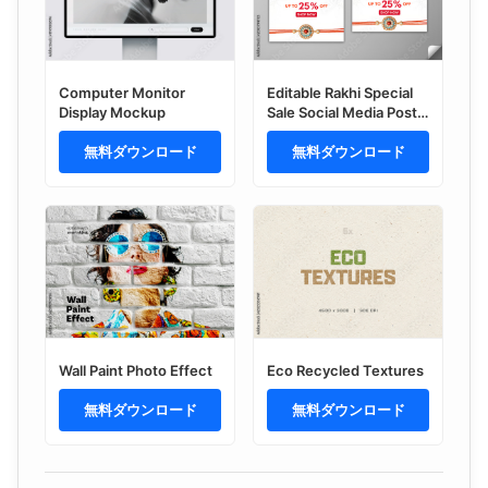
Computer Monitor
Editable Rakhi Special
Display Mockup
Sale Social Media Post
Template Set with 25
無料ダウンロード
Percent Discount Off
無料ダウンロード
and Beautiful Pearl
Rakhi on White
Background for Happy
Raksha Bandhan
Festival.
Wall Paint Photo Effect
Eco Recycled Textures
無料ダウンロード
無料ダウンロード