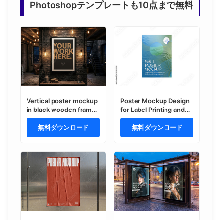
Photoshopテンプレートも10点まで無料
Vertical poster mockup
Poster Mockup Design
in black wooden frame
for Label Printing and
in dark loft interior
Brand Showcase
無料ダウンロード
無料ダウンロード