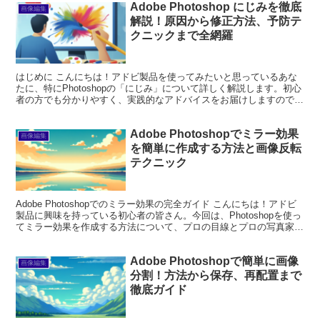
Adobe Photoshop にじみを徹底
画像編集
解説！原因から修正方法、予防テ
クニックまで全網羅
はじめに こんにちは！アドビ製品を使ってみたいと思っているあな
たに、特にPhotoshopの「にじみ」について詳しく解説します。初心
者の方でも分かりやすく、実践的なアドバイスをお届けしますので、
ぜひ最後まで読んでくださいね！ Adobe P...
Adobe Photoshopでミラー効果
画像編集
を簡単に作成する方法と画像反転
テクニック
Adobe Photoshopでのミラー効果の完全ガイド こんにちは！アドビ
製品に興味を持っている初心者の皆さん。今回は、Photoshopを使っ
てミラー効果を作成する方法について、プロの目線とプロの写真家の
視点から詳しく解説します。デザイ...
Adobe Photoshopで簡単に画像
画像編集
分割！方法から保存、再配置まで
徹底ガイド