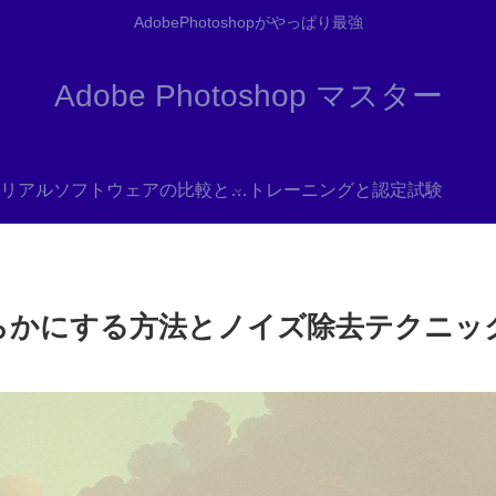
AdobePhotoshopがやっぱり最強
Adobe Photoshop マスター
リアル
ソフトウェアの比較と代替
トレーニングと認定試験
画像を滑らかにする方法とノイズ除去テクニッ