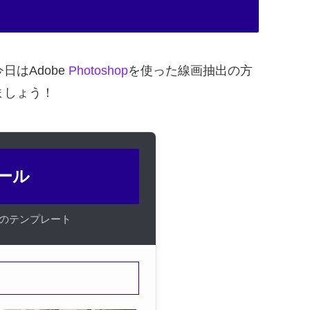
はAdobe
Photoshop
を使った線画抽出の方
ましょう！
ツール
けのテンプレート