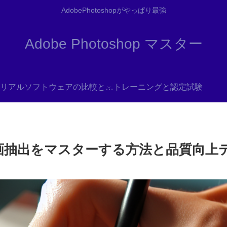
AdobePhotoshopがやっぱり最強
Adobe Photoshop マスター
リアル
ソフトウェアの比較と代替
トレーニングと認定試験
簡単に線画抽出をマスターする方法と品質向