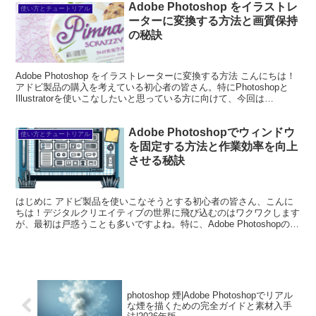
Adobe Photoshop をイラストレ
使い方とチュートリアル
ーターに変換する方法と画質保持
の秘訣
Adobe Photoshop をイラストレーターに変換する方法 こんにちは！
アドビ製品の購入を考えている初心者の皆さん。特にPhotoshopと
Illustratorを使いこなしたいと思っている方に向けて、今回は
PhotoshopからIl...
Adobe Photoshopでウィンドウ
使い方とチュートリアル
を固定する方法と作業効率を向上
させる秘訣
はじめに アドビ製品を使いこなそうとする初心者の皆さん、こんに
ちは！デジタルクリエイティブの世界に飛び込むのはワクワクします
が、最初は戸惑うことも多いですよね。特に、Adobe Photoshopのウ
ィンドウ管理は、作業効率を大きく左右しま...
photoshop 煙|Adobe Photoshopでリアル
な煙を描くための完全ガイドと素材入手