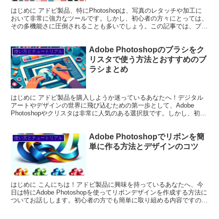
はじめに アドビ製品、特にPhotoshopは、写真のレタッチや加工に
おいて非常に強力なツールです。しかし、初心者の方々にとっては、
その多機能さに圧倒されることも多いでしょう。この記事では、プロ
の目線とプロの写真家の視点から、アドビ製品の魅...
Adobe Photoshopのブラシをク
使い方とチュートリアル
リスタで使う方法とおすすめのブ
ラシまとめ
はじめに アドビ製品を購入しようか迷っているあなたへ！デジタル
アートやデザインの世界に飛び込むための第一歩として、Adobe
Photoshopやクリスタは非常に人気のある選択肢です。しかし、初心
者の方にとっては、どのソフトを選ぶべきか、ど...
Adobe Photoshopでリボンを簡
使い方とチュートリアル
単に作る方法とデザインのコツ
はじめに こんにちは！アドビ製品に興味を持っているあなたへ、今
日は特にAdobe Photoshopを使ってリボンデザインを作成する方法に
ついてお話しします。初心者の方でも簡単に取り組める内容ですの
で、安心してくださいね。プロの視点からのア...