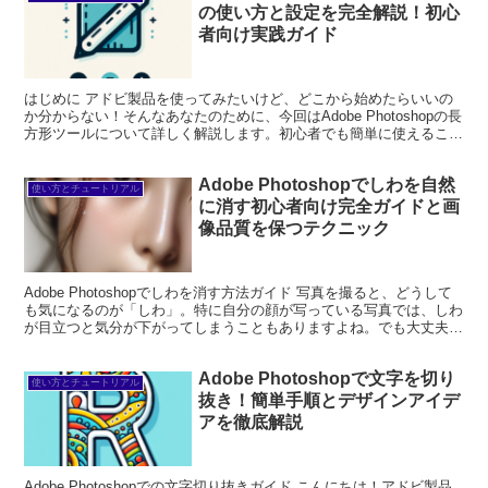
の使い方と設定を完全解説！初心
者向け実践ガイド
はじめに アドビ製品を使ってみたいけど、どこから始めたらいいの
か分からない！そんなあなたのために、今回はAdobe Photoshopの長
方形ツールについて詳しく解説します。初心者でも簡単に使えるこの
ツールをマスターすれば、デザインの幅が広...
Adobe Photoshopでしわを自然
使い方とチュートリアル
に消す初心者向け完全ガイドと画
像品質を保つテクニック
Adobe Photoshopでしわを消す方法ガイド 写真を撮ると、どうして
も気になるのが「しわ」。特に自分の顔が写っている写真では、しわ
が目立つと気分が下がってしまうこともありますよね。でも大丈夫！
Adobe Photoshopを使えば、...
Adobe Photoshopで文字を切り
使い方とチュートリアル
抜き！簡単手順とデザインアイデ
アを徹底解説
Adobe Photoshopでの文字切り抜きガイド こんにちは！アドビ製品